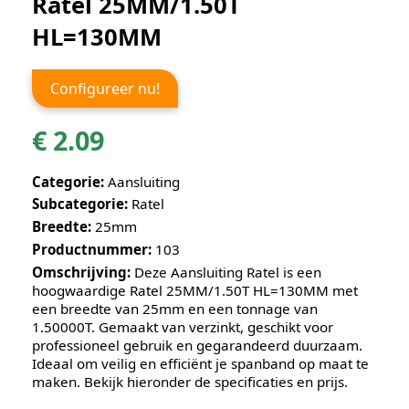
Ratel 25MM/1.50T
HL=130MM
Configureer nu!
€
2.09
Categorie:
Aansluiting
Subcategorie:
Ratel
Breedte:
25mm
Productnummer:
103
Omschrijving:
Deze
Aansluiting
Ratel
is een
hoogwaardige
Ratel 25MM/1.50T HL=130MM
met
een breedte van
25mm
en een tonnage van
1.50000
T. Gemaakt van
verzinkt
, geschikt voor
professioneel gebruik en gegarandeerd duurzaam.
Ideaal om veilig en efficiënt je spanband op maat te
maken. Bekijk hieronder de specificaties en prijs.