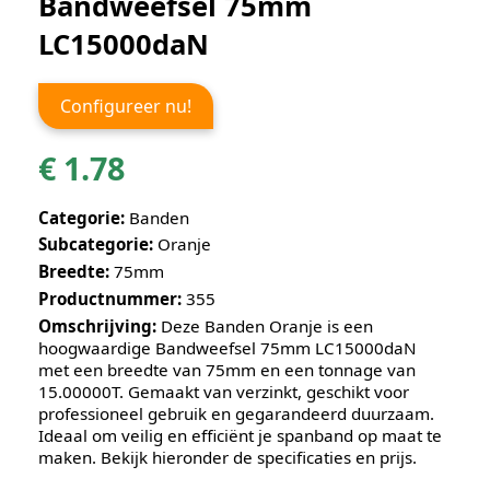
Bandweefsel 75mm
LC15000daN
Configureer nu!
€
1.78
Categorie:
Banden
Subcategorie:
Oranje
Breedte:
75mm
Productnummer:
355
Omschrijving:
Deze
Banden
Oranje
is een
hoogwaardige
Bandweefsel 75mm LC15000daN
met een breedte van
75mm
en een tonnage van
15.00000
T. Gemaakt van
verzinkt
, geschikt voor
professioneel gebruik en gegarandeerd duurzaam.
Ideaal om veilig en efficiënt je spanband op maat te
maken. Bekijk hieronder de specificaties en prijs.